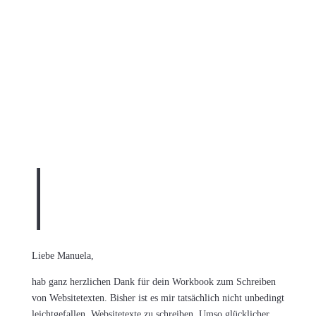
Nach dem Durcharbeiten
|
Liebe Manuela,
hab ganz herzlichen Dank für dein Workbook zum Schreiben
von Websitetexten. Bisher ist es mir tatsächlich nicht unbedingt
leichtgefallen, Websitetexte zu schreiben. Umso glücklicher