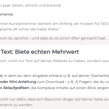
n paar Sätzen, ehrlich und konkret.
omente:
einer Kursteilnehmer denken am Anfang, sie müssen für SEO ga
rache oft schon die halbe Miete.“
ovon du sprichst – und dass du es schon öfter gemacht hast.
r Text: Biete echten Mehrwert
lfreich, nicht nur Text auf deiner Website zu haben, sondern a
eo
, in dem du dein Angebot erklärst (z. B. auf deiner Startseite
 oder Mini-Anleitung
zum Download – z. B. „5 Fragen, die du v
er Ablaufgrafiken
, die komplexe Inhalte auf einen Blick zeige
nicht nur dafür, dass sich Besucher länger auf deiner Seite au
genannt zu werden.