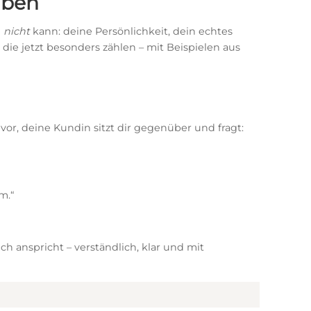
iben
I
nicht
kann: deine Persönlichkeit, dein echtes
die jetzt besonders zählen – mit Beispielen aus
 vor, deine Kundin sitzt dir gegenüber und fragt:
m.“
h anspricht – verständlich, klar und mit