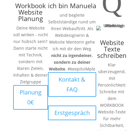
Q
Workbook
ich bin Manuela
Website
und begleite
Planung
Selbstständige rund um
Deine Website
ihren Webauftritt. Als
soll wirken - nicht
Webdesignerin &
Website
nur hübsch sein?
Website Mentorin gehe
Texte
Dann starte nicht
ich mit dir den Weg
schreiben
mit Technik,
nicht zu irgendeiner,
sondern mit
sondern zu deiner
Klar
klaren Zielen,
Website
. #keepitsiMple
überzeugend,
Inhalten & deiner
Kontakt &
mit
Zielgruppe
Persönlichkeit:
FAQ
Planung
Schreibe mit
dem
0€
WORKBOOK
Erstgespräch
Website-Texte
für mehr
Sichtbarkeit,