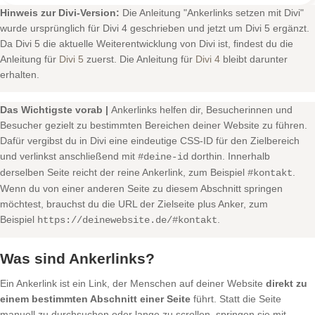
Hinweis zur Divi-Version:
Die Anleitung "Ankerlinks setzen mit Divi"
wurde ursprünglich für Divi 4 geschrieben und jetzt um Divi 5 ergänzt.
Da Divi 5 die aktuelle Weiterentwicklung von Divi ist, findest du die
Anleitung für
Divi 5
zuerst. Die Anleitung für
Divi 4
bleibt darunter
erhalten.
Das Wichtigste vorab |
Ankerlinks helfen dir, Besucherinnen und
Besucher gezielt zu bestimmten Bereichen deiner Website zu führen.
Dafür vergibst du in Divi eine eindeutige CSS-ID für den Zielbereich
und verlinkst anschließend mit
dorthin. Innerhalb
#deine-id
derselben Seite reicht der reine Ankerlink, zum Beispiel
.
#kontakt
Wenn du von einer anderen Seite zu diesem Abschnitt springen
möchtest, brauchst du die URL der Zielseite plus Anker, zum
Beispiel
.
https://deinewebsite.de/#kontakt
Was sind Ankerlinks?
Ein Ankerlink ist ein Link, der Menschen auf deiner Website
direkt zu
einem bestimmten Abschnitt einer Seite
führt. Statt die Seite
manuell zu durchsuchen oder lange zu scrollen, springen sie mit