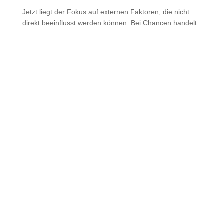
Jetzt liegt der Fokus auf externen Faktoren, die nicht
direkt beeinflusst werden können. Bei Chancen handelt
es sich um Faktoren und Entwicklungen im Umfeld, die
für dich und dein Business von Vorteil sein können oder
aus denen Potenziale erwachsen können.
Von welchen Trends kannst du profitieren?
Welche wirtschaftlichen oder demografischen
Entwicklungen helfen dir?
Welche Veränderungen unterstützen dich und
deine Ideen?
Beispiele für Chancen
Allgemeine Trends in der Gesellschaft und
Veränderungen im Kundenverhalten (positiv für das
Business), mehr Kaufkraft bei der Zielgruppe,
technologische Entwicklungen (positiv für das Business)
Was kann dir schaden?