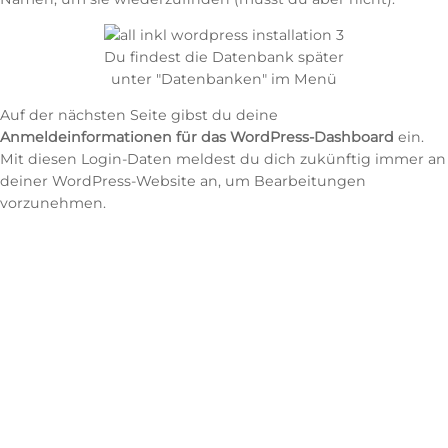
Du findest die Datenbank später
unter "Datenbanken" im Menü
Auf der nächsten Seite gibst du deine
Anmeldeinformationen für das WordPress-Dashboard
ein.
Mit diesen Login-Daten meldest du dich zukünftig immer an
deiner WordPress-Website an, um Bearbeitungen
vorzunehmen.
Aus Sicherheitsgründen sollte der
Benutzername
NICHT
„admin“ lauten. Nimm z. B. deinen Vornamen oder
Phantasienamen in Kleinbuchstaben.
Auf jeden Fall solltest du ein sicheres und
langes
Kennwort
verwenden. Klicke am besten auf
„automatisch generieren“ und all-inkl. erstellt dir ein solches
Passwort. Das Passwort speicherst du dir ab. Du brauchst es
nach Installation sofort für den Login im WordPress-Backend.
Gib ebenso eine gültige
E-Mail-Adresse
an, denn WordPress